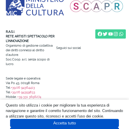
R.A.S.I.
RETE ARTISTI SPETTACOLO PER
L’INNOVAZIONE
Organismo di gestione collettiva
Seguici sui social
dei diritti connessi al diritto
d’autore.
Soc.Coop. a.r.l. senza scopo di
lucro.
Sede legale e operativa:
Via Po 43, 00198 Roma
Tel.
+39.06 94364413
Tel.
+39.06 94359833
Mobile:
+39 331 3656274
info@reteartistispettacolo.it
Questo sito utilizza i cookie per migliorare la tua esperienza di
Codice Fiscale e N. Iscr. al Registro
navigazione e garantire il corretto funzionamento del sito. Continuando
delle Imprese di Roma: 97690690587
a utilizzare questo sito, riconosci e accetti l'uso dei cookie.
Codice univoco: KRRH6B9
Accetta tutto
N.Rea: RM 1523103
N.Albo Soc.Coop.: C123721