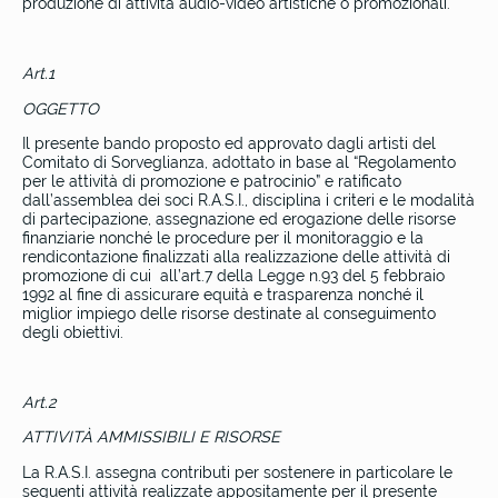
produzione di attività audio-video artistiche o promozionali.
Art.1
OGGETTO
Il presente bando proposto ed approvato dagli artisti del
Comitato di Sorveglianza, adottato in base al “Regolamento
per le attività di promozione e patrocinio” e ratificato
dall’assemblea dei soci R.A.S.I., disciplina i criteri e le modalità
di partecipazione, assegnazione ed erogazione delle risorse
finanziarie nonché le procedure per il monitoraggio e la
rendicontazione finalizzati alla realizzazione delle attività di
promozione di cui all’art.7 della Legge n.93 del 5 febbraio
1992 al fine di assicurare equità e trasparenza nonché il
miglior impiego delle risorse destinate al conseguimento
degli obiettivi.
Art.2
ATTIVITÀ AMMISSIBILI E RISORSE
La R.A.S.I. assegna contributi per sostenere in particolare le
seguenti attività realizzate appositamente per il presente