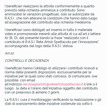
I beneficiari realizzano le attività conformemente a quanto
previsto nella richiesta ammessa a contributo. Sono
ammissibili le variazioni progettuali, solo se autorizzate da
R.A.S.I., che non alterano le condizioni che hanno dato luogo
all’assegnazione del contributo alla richiesta medesima.
I beneficiari sono obbligati ad inserire in tutto il materiale
video e promozionale inerenti alle attività di cui all’art.2 lettere
A), B), D), del presente bando la frase “realizzato con il
contributo di R.A.S.I. Rete Artisti Spettacolo per l’Innovazione“
accompagnata dal logo della R.A.S.I. stessa.
Art.10
CONTROLLI E DECADENZA
I beneficiari hanno l’obbligo di utilizzare i contributi ricevuti a
norma delle presenti disposizioni, esclusivamente per le
iniziative per le quali sono stati concessi, di comunicare, ove
possibile, con email
all’indirizzo
serviziagliartisti@reteartistispettacolo.it
il link o il
luogo, la data e l’orario dell’iniziativa oggetto del contributo
con un preavviso di almeno 7 giorni.
La R.A.S.I. cura il monitoraggio verificando la realizzazione o gli
stati di avanzamento delle iniziative sostenute sia sotto il