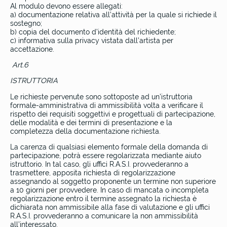
Al modulo devono essere allegati:
a) documentazione relativa all’attività per la quale si richiede il
sostegno;
b) copia del documento d’identità del richiedente;
c) informativa sulla privacy vistata dall’artista per
accettazione.
Art.6
ISTRUTTORIA
Le richieste pervenute sono sottoposte ad un’istruttoria
formale-amministrativa di ammissibilità volta a verificare il
rispetto dei requisiti soggettivi e progettuali di partecipazione,
delle modalità e dei termini di presentazione e la
completezza della documentazione richiesta.
La carenza di qualsiasi elemento formale della domanda di
partecipazione, potrà essere regolarizzata mediante aiuto
istruttorio. In tal caso, gli uffici R.A.S.I. provvederanno a
trasmettere, apposita richiesta di regolarizzazione
assegnando al soggetto proponente un termine non superiore
a 10 giorni per provvedere. In caso di mancata o incompleta
regolarizzazione entro il termine assegnato la richiesta è
dichiarata non ammissibile alla fase di valutazione e gli uffici
R.A.S.I. provvederanno a comunicare la non ammissibilità
all’interessato.