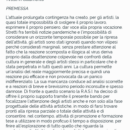
PREMESSA
L’attuale prolungata contingenza ha creato, per gli artisti, la
quasi totale impossibilità di svolgere il proprio lavoro,
esprimere il proprio pensiero, dar voce alla propria vocazione.
Stretti fra terribili notizie pandemiche e l’impossibilità di
considerare un orizzonte temporale possibile per la ripresa
dell’attività, gli artisti sono stati ignorati quando non vilipesi
perché considerati marginali, senza prestare attenzione al
fatto che la reazione scomposta e illogica al virus deriva
proprio dalla disattenzione colpevole nei confronti della
cultura in generale e degli artisti stessi in particolare che è
stata perpetrata in tutti questi anni. La cultura permette
un’analisi del reale maggiormente precisa e quindi una
reazione più efficace e non provocata da un panico
indifferenziato. La sua mancanza conduce ad analisi scorrette
e a reazioni di breve e brevissimo periodo inconsulte e spesso
dannose. Di fronte a questo scenario la R.A.S.I. ha deciso di
offrire il proprio supporto tramite il presente bando per
focalizzare l’attenzione degli artisti anche e non solo alla fase
progettuale delle attività artistiche, in modo di farsi trovare
pronti alla ripresa parziale o totale delle attività e di
consentire, nel contempo, attività di promozione e formazione
tese a utilizzare in modo proficuo il tempo a disposizione, per
finire all’esplorazione di tutto quello che riguarda la