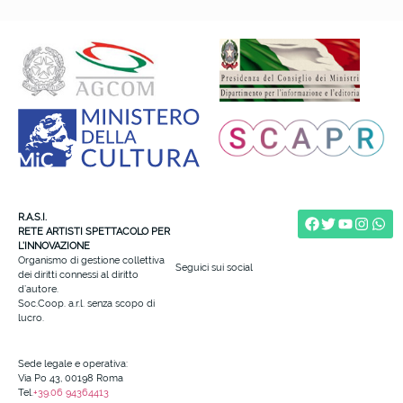
R.A.S.I.
RETE ARTISTI SPETTACOLO PER
L’INNOVAZIONE
Organismo di gestione collettiva
Seguici sui social
dei diritti connessi al diritto
d’autore.
Soc.Coop. a.r.l. senza scopo di
lucro.
Sede legale e operativa:
Via Po 43, 00198 Roma
Tel.
+39.06 94364413