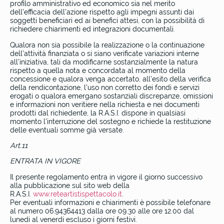
profilo amministrativo ed economico sia nel merito
dell’efficacia dell’azione rispetto agli impegni assunti dai
soggetti beneficiari ed ai benefici attesi, con la possibilità di
richiedere chiarimenti ed integrazioni documentali.
Qualora non sia possibile la realizzazione o la continuazione
dell’attività finanziata o si siano verificate variazioni interne
all’iniziativa, tali da modificarne sostanzialmente la natura
rispetto a quella nota e concordata al momento della
concessione e qualora venga accertato, all’esito della verifica
della rendicontazione, l’uso non corretto dei fondi e servizi
erogati o qualora emergano sostanziali discrepanze, omissioni
e informazioni non veritiere nella richiesta e nei documenti
prodotti dal richiedente, la R.A.S.I. dispone in qualsiasi
momento l’interruzione del sostegno e richiede la restituzione
delle eventuali somme già versate.
Art.11
ENTRATA IN VIGORE
Il presente regolamento entra in vigore il giorno successivo
alla pubblicazione sul sito web della
R.A.S.I.
www.reteartistispettacolo.it
.
Per eventuali informazioni e chiarimenti è possibile telefonare
al numero 06.94364413 dalla ore 09.30 alle ore 12.00 dal
lunedi al venerdi escluso i giorni festivi.