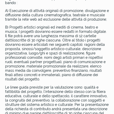
bando :
A) Esecuzione di attività originali di promozione, divulgazione e
diffusione della cultura cinematografica, teatrale e musicale
tramite la rete web ad esclusione delle attività di produzione;
B) Progetti artistici originali ed inediti di cinema, teatro e
musica; I progetti dovranno essere redatti in formato digitale.
Il file potrà avere una lunghezza massima di 12 cartelle
dattiloscritte di 30 righe ciascuna. Oltre al titolo i progetti
dovranno essere articolati nei seguenti capitoli: ragioni della
proposta, sinossi/soggetto artistico-culturale, descrizione
organizzativa, luogo/ghi e spazi di realizzazione, figure
professionali coinvolte, nomi degli artisti primari e rispettivi
ruoli, eventuali partner progettuali, piano di comunicazione e
promozione, materiale promozionale da realizzare, elenco
mass media da coinvolgere, preventivo finanziario, risultati
finali attesi concreti e immateriali, piano di diffusione dei
risultati del progetto.
Le linee guida previste per la valutazione sono: qualità e
fattibilità del progetto, l’interazione dello stesso con la filiera
educativa, culturale e dello spettacolo, il carattere innovativo,
la congruità del preventivo, la collaborazione con soggetti e
strutture del sistema artistico e culturale. Per la presentazione
della richiesta di contributo andrà presentata una descrizione
di minimo due pagine dattiloscritte di 30 righe ciascuna del