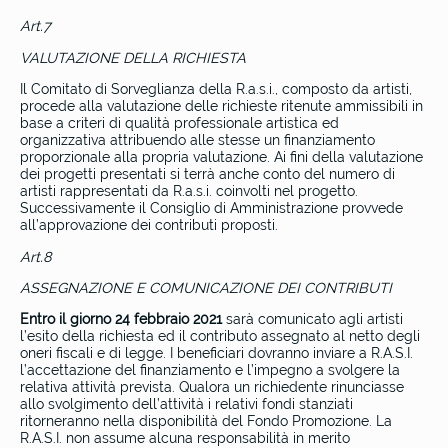
Art.7
VALUTAZIONE DELLA RICHIESTA
Il Comitato di Sorveglianza della R.a.s.i., composto da artisti,
procede alla valutazione delle richieste ritenute ammissibili in
base a criteri di qualità professionale artistica ed
organizzativa attribuendo alle stesse un finanziamento
proporzionale alla propria valutazione. Ai fini della valutazione
dei progetti presentati si terrà anche conto del numero di
artisti rappresentati da R.a.s.i. coinvolti nel progetto.
Successivamente il Consiglio di Amministrazione provvede
all’approvazione dei contributi proposti.
Art.8
ASSEGNAZIONE E COMUNICAZIONE DEI CONTRIBUTI
Entro il giorno 24 febbraio 2021
sarà comunicato agli artisti
l’esito della richiesta ed il contributo assegnato al netto degli
oneri fiscali e di legge. I beneficiari dovranno inviare a R.A.S.I.
l’accettazione del finanziamento e l’impegno a svolgere la
relativa attività prevista. Qualora un richiedente rinunciasse
allo svolgimento dell’attività i relativi fondi stanziati
ritorneranno nella disponibilità del Fondo Promozione. La
R.A.S.I. non assume alcuna responsabilità in merito