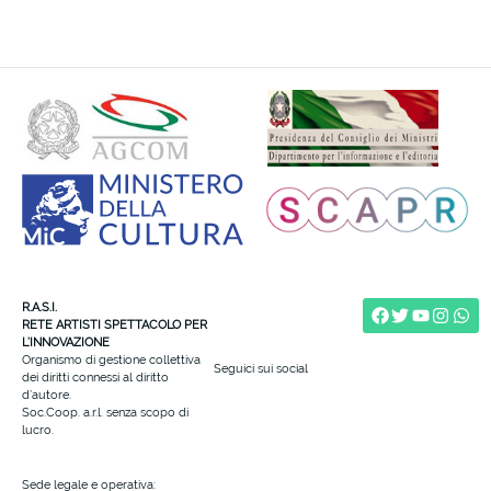
R.A.S.I.
RETE ARTISTI SPETTACOLO PER
L’INNOVAZIONE
Organismo di gestione collettiva
Seguici sui social
dei diritti connessi al diritto
d’autore.
Soc.Coop. a.r.l. senza scopo di
lucro.
Sede legale e operativa: