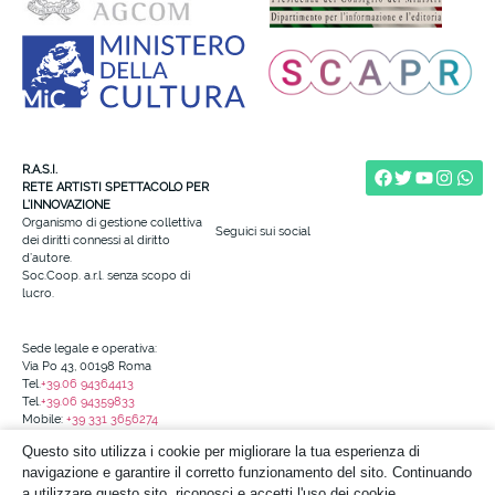
R.A.S.I.
RETE ARTISTI SPETTACOLO PER
L’INNOVAZIONE
Organismo di gestione collettiva
Seguici sui social
dei diritti connessi al diritto
d’autore.
Soc.Coop. a.r.l. senza scopo di
lucro.
Sede legale e operativa:
Via Po 43, 00198 Roma
Tel.
+39.06 94364413
Tel.
+39.06 94359833
Mobile:
+39 331 3656274
info@reteartistispettacolo.it
Questo sito utilizza i cookie per migliorare la tua esperienza di
Codice Fiscale e N. Iscr. al Registro
navigazione e garantire il corretto funzionamento del sito. Continuando
delle Imprese di Roma: 97690690587
a utilizzare questo sito, riconosci e accetti l'uso dei cookie.