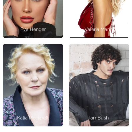
Attrice
Attrice/Cantante
Eva Henger
Valeria Marini
Soprano
Cantante
Katia Ricciarelli
IamBush