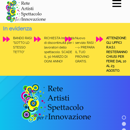
In evidenza
BANDO RASI:
RICHIESTA Indennità
Nuovo
ATTENZIONE:
"SOTTO LO
di discontinuità per i
servizio RASI -
GLI UFFICI
STESSO
lavoratori dello
--> PREPARA
R.A.S.I.
TETTO"
spettacolo. SCADE
IL TUO
RESTERANNO
IL 30 MARZO DI
PROVINO
CHIUSI PER
OGNI ANNO!
GRATIS.
FERIE DAL 10
AL 23
AGOSTO.