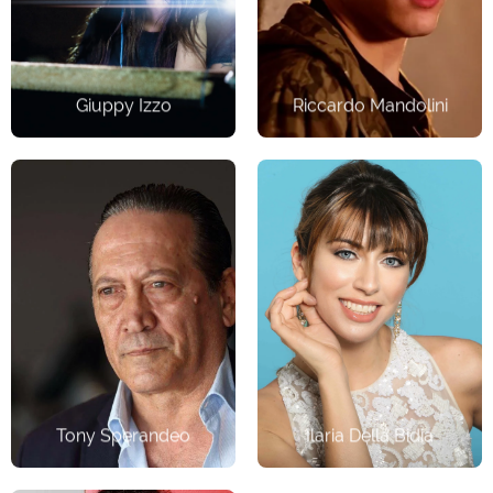
Attrice/Doppiatrice
Attore
Giuppy Izzo
Riccardo Mandolini
Attore
Cantante
Tony Sperandeo
Ilaria Della Bidia