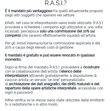
R.A.S.I.?
È il mandato più vantaggioso
fra quelli attualmente proposti
dagli altri soggetti che operano nel settore.
Infatti, nel caso le interpretazioni siano state utilizzate, R.A.S.I.
provvede a richiedere i compensi agli utilizzatori e, una volta
incassati, percepisce
solo una commissione del 10% sui
compensi
che saranno effettivamente liquidati all’artista.
Per gli
Artisti internazionali
la commissione applicata è del
20% a causa degli elevati costi di gestione.
Il mandato è gratuito e può essere revocato in qualsiasi
momento.
Dopo la firma del mandato R.A.S.I. provvedere a
ricostruire
,
con la collaborazione dell’artista,
l’elenco delle
interpretazioni
attivando gratuitamente, a disposizione di
ciascun artista un servizio “on line” personalizzato
di
archiviazione dei dati anagrafici, dei diritti maturati e del
repertorio
delle opere artistiche interpretate
, accessibile con
login e password.
Infine verifica se le stesse siano state utilizzate dalle emittenti
tv o radiofoniche o in altro modo.