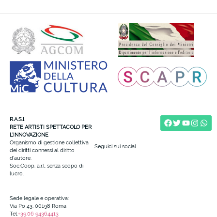
R.A.S.I.
RETE ARTISTI SPETTACOLO PER
L’INNOVAZIONE
Organismo di gestione collettiva
Seguici sui social
dei diritti connessi al diritto
d’autore.
Soc.Coop. a.r.l. senza scopo di
lucro.
Sede legale e operativa:
Via Po 43, 00198 Roma
Tel.
+39.06 94364413