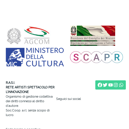
R.A.S.I.
RETE ARTISTI SPETTACOLO PER
L’INNOVAZIONE
Organismo di gestione collettiva
Seguici sui social
dei diritti connessi al diritto
d’autore.
Soc.Coop. a.r.l. senza scopo di
lucro.