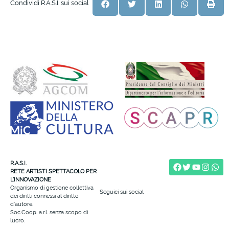
Condividi R.A.S.I. sui social
R.A.S.I.
RETE ARTISTI SPETTACOLO PER
L’INNOVAZIONE
Organismo di gestione collettiva
Seguici sui social
dei diritti connessi al diritto
d’autore.
Soc.Coop. a.r.l. senza scopo di
lucro.