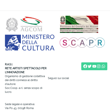
R.A.S.I.
RETE ARTISTI SPETTACOLO PER
L’INNOVAZIONE
Organismo di gestione collettiva
Seguici sui social
dei diritti connessi al diritto
d’autore.
Soc.Coop. a.r.l. senza scopo di
lucro.
Sede legale e operativa:
Via Po 43, 00198 Roma