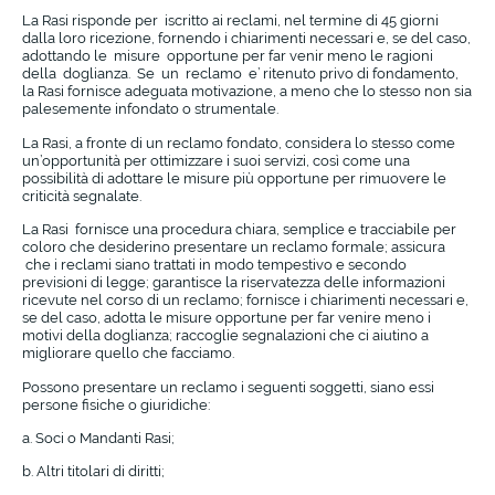
La Rasi risponde per iscritto ai reclami, nel termine di 45 giorni
dalla loro ricezione, fornendo i chiarimenti necessari e, se del caso,
adottando le misure opportune per far venir meno le ragioni
della doglianza. Se un reclamo e’ ritenuto privo di fondamento,
la Rasi fornisce adeguata motivazione, a meno che lo stesso non sia
palesemente infondato o strumentale.
La Rasi, a fronte di un reclamo fondato, considera lo stesso come
un’opportunità per ottimizzare i suoi servizi, così come una
possibilità di adottare le misure più opportune per rimuovere le
criticità segnalate.
La Rasi fornisce una procedura chiara, semplice e tracciabile per
coloro che desiderino presentare un reclamo formale; assicura
che i reclami siano trattati in modo tempestivo e secondo
previsioni di legge; garantisce la riservatezza delle informazioni
ricevute nel corso di un reclamo; fornisce i chiarimenti necessari e,
se del caso, adotta le misure opportune per far venire meno i
motivi della doglianza; raccoglie segnalazioni che ci aiutino a
migliorare quello che facciamo.
Possono presentare un reclamo i seguenti soggetti, siano essi
persone fisiche o giuridiche:
a. Soci o Mandanti Rasi;
b. Altri titolari di diritti;