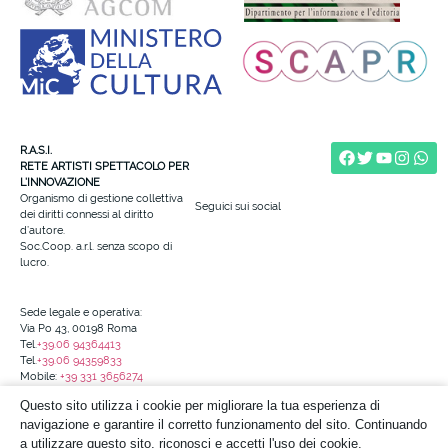
R.A.S.I.
RETE ARTISTI SPETTACOLO PER
L’INNOVAZIONE
Organismo di gestione collettiva
Seguici sui social
dei diritti connessi al diritto
d’autore.
Soc.Coop. a.r.l. senza scopo di
lucro.
Sede legale e operativa:
Via Po 43, 00198 Roma
Tel.
+39.06 94364413
Tel.
+39.06 94359833
Mobile:
+39 331 3656274
info@reteartistispettacolo.it
Questo sito utilizza i cookie per migliorare la tua esperienza di
Codice Fiscale e N. Iscr. al Registro
navigazione e garantire il corretto funzionamento del sito. Continuando
delle Imprese di Roma: 97690690587
a utilizzare questo sito, riconosci e accetti l'uso dei cookie.