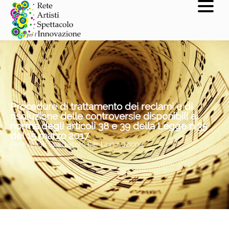
Procedure di trattamento dei reclami e di
risoluzione delle controversie disponibili a
norma degli articoli 38 e 39 della Legge n.35
del 15 marzo 2017
Rete Artisti Spettacolo per l'Innovazione