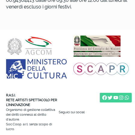
06.94364413 dalle ore 09.30 alle ore 12.00 dal lunedì al
venerdì escluso i giorni festivi.
R.A.S.I.
RETE ARTISTI SPETTACOLO PER
L’INNOVAZIONE
Organismo di gestione collettiva
Seguici sui social
dei diritti connessi al diritto
d’autore.
Soc.Coop. a.r.l. senza scopo di
lucro.