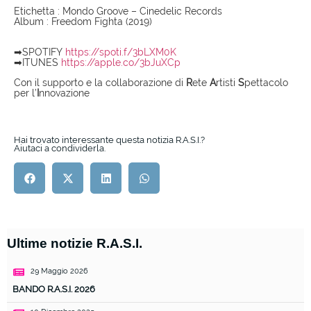
Etichetta : Mondo Groove – Cinedelic Records
Album : Freedom Fighta (2019)
➡SPOTIFY
https://spoti.f/3bLXM0K
➡ITUNES
https://apple.co/3bJuXCp
Con il supporto e la collaborazione di
R
ete
A
rtisti
S
pettacolo
per l’
I
nnovazione
Hai trovato interessante questa notizia R.A.S.I.?
Aiutaci a condividerla.
Ultime notizie R.A.S.I.
29 Maggio 2026
BANDO R.A.S.I. 2026