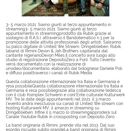
3- 5 marzo 2021: Siamo giunti al terzo appuntamento in
streaming3- 5 marzo 2021: Siamo giunti al terzo
appuntamento in streamingprodotto da Rubik grazie al
sostegno di R.A.S.I, attraverso il Bandotematico n.3 per la
promozione delle attività professionali degli artisti. Saliranno
su palco digitale di United We Stream, Dringeblieben, Rubik,
laband di Rimini Devon & Jah Brothers capitanata dal
cantante nigerianoDevon Miles.Il concerto avrá luogo allo
studio di registrazione DepositoZero a Forlì .Tutto l’evento
verrá documentato con la realizzazione di
unvideo/documentario, elaborato dal bolognese Daniele Poli
e diffuso poiattraverso i canali di Rubik Media.
Questa collaborazione internazionale tra Italia e Germania è
resa possibileQuesta collaborazione internazionale tra Italia e
Germania è resa possibilegrazie alla collaborazione tedesca
con il club Komplex Schwerin e conl’Ente culturale Kulturwerk
MV. Tre le date degli appuntamenti nel 2021: il 3 marzo
l’evento andrà inesclusiva sui canali di United We stream con
hosting Kulturwerk MV; il 4marzo in streaming su
Dringeblieben. Infine il 5 marzo lo streamingapproderà sul
Canale Youtube Rubik in crossposting con Deposito Zero.
La band originaria di Rimini, prende vita nel 2013. Dal suo
esordio riscuote subito grandeLa band originaria di Rimini,