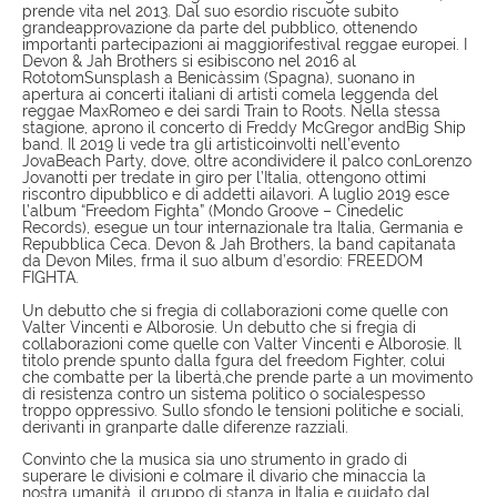
prende vita nel 2013. Dal suo esordio riscuote subito
grandeapprovazione da parte del pubblico, ottenendo
importanti partecipazioni ai maggiorifestival reggae europei. I
Devon & Jah Brothers si esibiscono nel 2016 al
RototomSunsplash a Benicàssim (Spagna), suonano in
apertura ai concerti italiani di artisti comela leggenda del
reggae MaxRomeo e dei sardi Train to Roots. Nella stessa
stagione, aprono il concerto di Freddy McGregor andBig Ship
band. Il 2019 li vede tra gli artisticoinvolti nell’evento
JovaBeach Party, dove, oltre acondividere il palco conLorenzo
Jovanotti per tredate in giro per l’Italia, ottengono ottimi
riscontro dipubblico e di addetti ailavori. A luglio 2019 esce
l’album “Freedom Fighta” (Mondo Groove – Cinedelic
Records), esegue un tour internazionale tra Italia, Germania e
Repubblica Ceca. Devon & Jah Brothers, la band capitanata
da Devon Miles, frma il suo album d’esordio: FREEDOM
FIGHTA.
Un debutto che si fregia di collaborazioni come quelle con
Valter Vincenti e Alborosie. Un debutto che si fregia di
collaborazioni come quelle con Valter Vincenti e Alborosie. Il
titolo prende spunto dalla fgura del freedom Fighter, colui
che combatte per la libertà,che prende parte a un movimento
di resistenza contro un sistema politico o socialespesso
troppo oppressivo. Sullo sfondo le tensioni politiche e sociali,
derivanti in granparte dalle diferenze razziali.
Convinto che la musica sia uno strumento in grado di
superare le divisioni e colmare il divario che minaccia la
nostra umanità, il gruppo di stanza in Italia e guidato dal