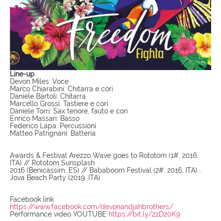
Line-up
Devon Miles: Voce
Marco Chiarabini: Chitarra e cori
Daniele Bartoli: Chitarra
Marcello Grossi: Tastiere e cori
Daniele Torri: Sax tenore, fauto e cori
Enrico Massari: Basso
Federico Lapa: Percussioni
Matteo Patrignani: Batteria
Awards & Festival Arezzo Wave goes to Rototom (1#, 2016,
ITA) // Rototom Sunsplash
2016 (Benicàssim, ES) // Bababoom Festival (2#, 2016, ITA) ,
Jova Beach Party (2019, ITA)
Facebook link
https://www.facebook.com/devonandjahbrothers/
Performance video YOUTUBE
https://bit.ly/2zD20K9