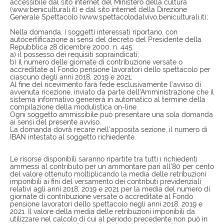
accessibile dal sito internet del Ministero della cultura
(www.beniculturali.it) e dal sito internet della Direzione
Generale Spettacolo (www.spettacolodalvivo.beniculturali.it);
Nella domanda, i soggetti interessati riportano, con
autocertificazione ai sensi del decreto del Presidente della
Repubblica 28 dicembre 2000, n. 445:
a) il possesso dei requisiti sopraindicati;
b) il numero delle giornate di contribuzione versate o
accreditate al Fondo pensione lavoratori dello spettacolo per
ciascuno degli anni 2018, 2019 e 2021;
Al fine del ricevimento farà fede esclusivamente l’avviso di
avvenuta ricezione, inviato da parte dell’Amministrazione che il
sistema informativo genererà in automatico al termine della
compilazione della modulistica on-line.
Ogni soggetto ammissibile può presentare una sola domanda
ai sensi del presente avviso.
La domanda dovrà recare nell’apposita sezione, il numero di
IBAN intestato al soggetto richiedente.
Le risorse disponibili saranno ripartite tra tutti i richiedenti
ammessi al contributo per un ammontare pari all’80 per cento
del valore ottenuto moltiplicando la media delle retribuzioni
imponibili ai fini del versamento dei contributi previdenziali
relativi agli anni 2018, 2019 e 2021 per la media del numero di
giornate di contribuzione versate o accreditate al Fondo
pensione lavoratori dello spettacolo negli anni 2018, 2019 e
2021. Il valore della media delle retribuzioni imponibili da
utilizzare nel calcolo di cui al periodo precedente non può in