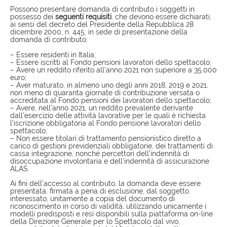
Possono presentare domanda di contributo i soggetti in
possesso dei
seguenti requisiti
, che devono essere dichiarati,
ai sensi del decreto del Presidente della Repubblica 28
dicembre 2000, n. 445, in sede di presentazione della
domanda di contributo:
– Essere residenti in Italia;
– Essere iscritti al Fondo pensioni lavoratori dello spettacolo;
– Avere un reddito riferito all’anno 2021 non superiore a 35.000
euro;
– Aver maturato, in almeno uno degli anni 2018, 2019 e 2021,
non meno di quaranta giornate di contribuzione versata o
accreditata al Fondo pensioni dei lavoratori dello spettacolo;
– Avere, nell’anno 2021, un reddito prevalente derivante
dall’esercizio delle attività lavorative per le quali è richiesta
l’iscrizione obbligatoria al Fondo pensione lavoratori dello
spettacolo;
– Non essere titolari di trattamento pensionistico diretto a
carico di gestioni previdenziali obbligatorie, dei trattamenti di
cassa integrazione, nonché percettori dell’indennità di
disoccupazione involontaria e dell’indennità di assicurazione
ALAS.
Ai fini dell’accesso al contributo, la domanda deve essere
presentata, firmata a pena di esclusione, dal soggetto
interessato, unitamente a copia del documento di
riconoscimento in corso di validità, utilizzando unicamente i
modelli predisposti e resi disponibili sulla piattaforma on-line
della Direzione Generale per lo Spettacolo dal vivo,