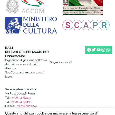
R.A.S.I.
RETE ARTISTI SPETTACOLO PER
L’INNOVAZIONE
Organismo di gestione collettiva
Seguici sui social
dei diritti connessi al diritto
d’autore.
Soc.Coop. a.r.l. senza scopo di
lucro.
Sede legale e operativa:
Via Po 43, 00198 Roma
Tel.
+39.06 94364413
Tel.
+39.06 94359833
Mobile:
+39 331 3656274
info@reteartistispettacolo.it
Questo sito utilizza i cookie per migliorare la tua esperienza di