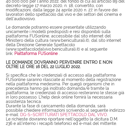
40.000.000 per l’anno 2022, del fondo di cui all’articolo 89 del
decreto-legge 17 marzo 2020, n. 18, convertito, con
modificazioni, dalla legge 24 aprile 2020 n. 27, in favore dei
lavoratori dello spettacolo dal vivo e dei settori del cinema e
dell’audiovisivo.
Le domande potranno essere presentate utilizzando
unicamente i modelli predisposti e resi disponibili sulla
piattaforma FUSonline, accessibile dal sito internet del
Ministero della cultura (www.beniculturali.it), dal sito internet
della Direzione Generale Spettacolo
(www.spettacolodalvivo.beniculturali.it) e al seguente
link:
Piattaforma FUSonline
.
LE DOMANDE DOVRANNO PERVENIRE ENTRO E NON
OLTRE LE ORE 16 DEL 22 LUGLIO 2022.
Si specifica che le credenziali di accesso alla piattaforma
FUSonline saranno rilasciate al momento della registrazione
nella piattaforma medesima. Per quegli organismi che in
precedenza hanno già inoltrato domanda/e tramite la
piattaforma, le credenziali di accesso resteranno le stesse già
in loro possesso. L’help desk online fornirà la necessaria
assistenza tecnica.
Durante la fase di caricamento della domanda, sarà
possibile chiedere informazioni scrivendo al seguente indirizzo
e-mail:
DG-S–SCRITTURATI SPETTACOLO DAL VIVO
.
Le richieste dovranno riportare nell’oggetto la dicitura D.M.
236 e all’interno i recapiti telefonici ed e-mail del mittente.